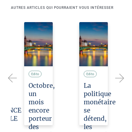
AUTRES ARTICLES QUI POURRAIENT VOUS INTÉRESSER
Edito
Edito
LE
Octobre,
La
Previous
Next
un
politique
LE
mois
monétaire
IGENCE
encore
se
IELLE
porteur
détend,
des
les
évrier