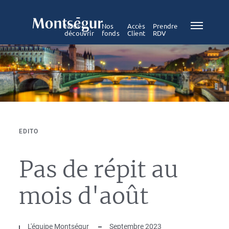
Nous
Nos
Accès
Prendre
découvrir
fonds
Client
RDV
EDITO
Pas de répit au
mois d'août
L'équipe Montségur
Septembre 2023