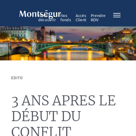
Nous
Nos
Accès
Prendre
découvrir
fonds
Client
RDV
EDITO
3 ANS APRES LE
DÉBUT DU
CONFLIT