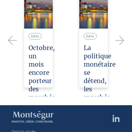
Edito
Edito
Octobre,
La
Previous
Next
un
politique
mois
monétaire
ION
encore
se
porteur
détend,
des
les
IME
marchés
marchés
ER
actions
en
R
en
profitent
2025
anvier
L'équipe
Octobre
025
Montségur
2025
Gestion privée