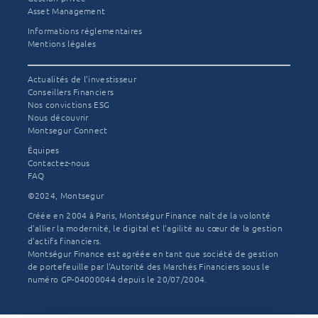
L'équipe
Novembre
Asset Management
Montségur
2025
Informations réglementaires
Mentions légales
Actualités de l’investisseur
Conseillers Financiers
Nos convictions ESG
Nous découvrir
Montsegur Connect
Équipes
Contactez-nous
FAQ
©2024, Montsegur
Créée en 2004 à Paris, Montségur Finance naît de la volonté
d’allier la modernité, le digital et l’agilité au cœur de la gestion
d’actifs financiers.
Montségur Finance est agréée en tant que société de gestion
de portefeuille par l'Autorité des Marchés Financiers sous le
numéro GP-04000044 depuis le 20/07/2004.