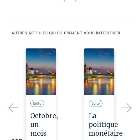
AUTRES ARTICLES QUI POURRAIENT VOUS INTÉRESSER
Edito
Edito
LE
Octobre,
La
Previous
Next
un
politique
LE
mois
monétaire