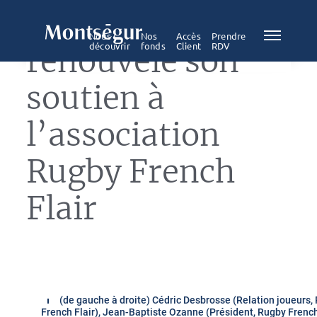
Montségur
Nous
Nos
Accès
Prendre
découvrir
fonds
Client
RDV
renouvèle son
soutien à
l’association
Rugby French
Flair
(de gauche à droite) Cédric Desbrosse (Relation joueurs,
French Flair), Jean-Baptiste Ozanne (Président, Rugby French 