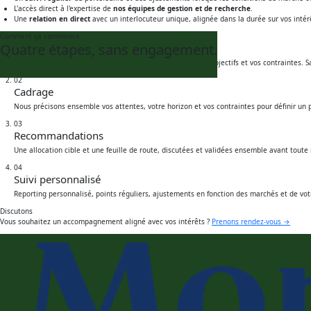
L'accès direct à l'expertise de
nos équipes de gestion et de recherche
.
Une
relation en direct
avec un interlocuteur unique, alignée dans la durée sur vos intér
Comment ça commence
01
Quatre étapes,
sans engagement.
Rencontre
Un premier échange pour comprendre votre situation, vos objectifs et vos contraintes.
02
Cadrage
Nous précisons ensemble vos attentes, votre horizon et vos contraintes pour définir un pro
03
Recommandations
Une allocation cible et une feuille de route, discutées et validées ensemble avant tout
04
Suivi personnalisé
Reporting personnalisé, points réguliers, ajustements en fonction des marchés et de votr
Discutons
Vous souhaitez un accompagnement aligné avec vos intérêts ?
Prenons rendez-vous →