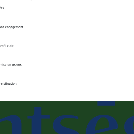
êts.
 Sans engagement.
fil clair.
e mise en œuvre.
e situation.