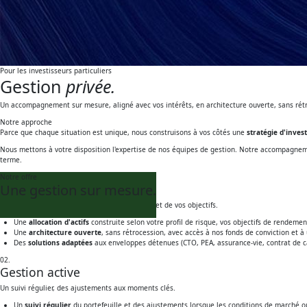
Pour les investisseurs particuliers
Gestion
privée.
Un accompagnement sur mesure, aligné avec vos intérêts, en architecture ouverte, sans rét
Notre approche
Parce que chaque situation est unique, nous construisons à vos côtés une
stratégie d'inves
Nous mettons à votre disposition l'expertise de nos équipes de gestion. Notre accompagneme
terme.
Notre offre
01.
Une gestion
Allocation
personnalisée
sur mesure.
Un portefeuille construit autour de votre profil et de vos objectifs.
Une
allocation d'actifs
construite selon votre profil de risque, vos objectifs de rendemen
Une
architecture ouverte
, sans rétrocession, avec accès à nos fonds de conviction et à
Des
solutions adaptées
aux enveloppes détenues (CTO, PEA, assurance-vie, contrat de ca
02.
Gestion
active
Un suivi régulier, des ajustements aux moments clés.
Un
suivi régulier
du portefeuille et des ajustements lorsque les conditions de marché ou 