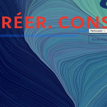
Nos fonds
Particulier
s complémentaires
Family Office
Orchestration patrimoniale globale
Accès clie