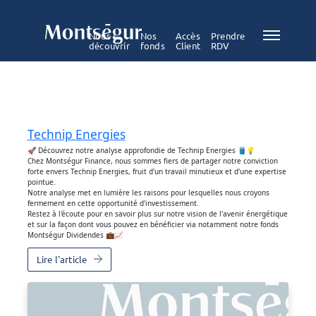
Nous
Nos
Accès
Prendre
découvrir
fonds
Client
RDV
Technip Energies
🚀 Découvrez notre analyse approfondie de Technip Energies 🛢️💡
Chez Montségur Finance, nous sommes fiers de partager notre conviction
forte envers Technip Energies, fruit d'un travail minutieux et d'une expertise
pointue.
Notre analyse met en lumière les raisons pour lesquelles nous croyons
fermement en cette opportunité d'investissement.
Restez à l'écoute pour en savoir plus sur notre vision de l'avenir énergétique
et sur la façon dont vous pouvez en bénéficier via notamment notre fonds
Montségur Dividendes 💼📈
Lire l'article