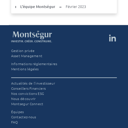
L'équipe Montségur
Février 2023
Gestion privée
Asset Management
Informations réglementaires
Mentions légales
Actualités de l’investisseur
Conseillers Financiers
Nos convictions ESG
Nous découvrir
Montsegur Connect
Équipes
Contactez-nous
FAQ