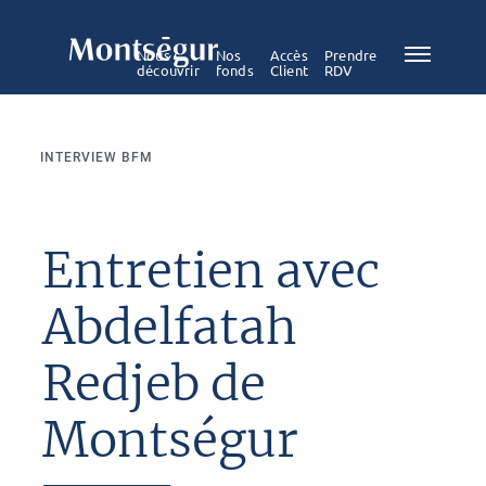
Nous
Nos
Accès
Prendre
découvrir
fonds
Client
RDV
INTERVIEW BFM
Entretien avec
Abdelfatah
Redjeb de
Montségur